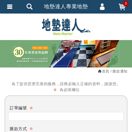
0
地墊達人專業地墊
會員登入
繁體中文
會員註冊
忘記密碼
訂單查詢
追蹤清單
首頁
匯款通知
匯款通知
為了提供您更完善的服務，請務必輸入正確的資料，謝謝您。
為必填欄位
訂單編號
匯款方式