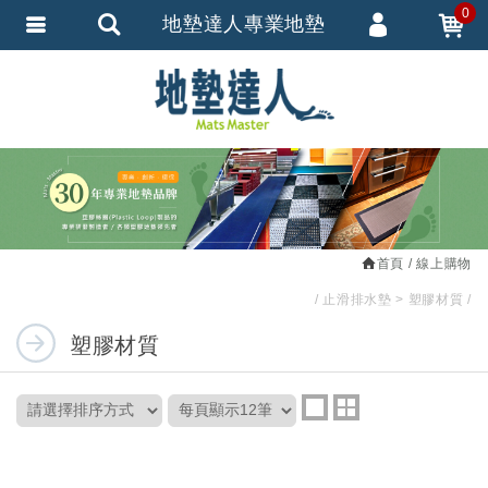
0
地墊達人專業地墊
會員登入
繁體中文
會員註冊
忘記密碼
訂單查詢
追蹤清單
首頁
線上購物
匯款通知
止滑排水墊
塑膠材質
塑膠材質