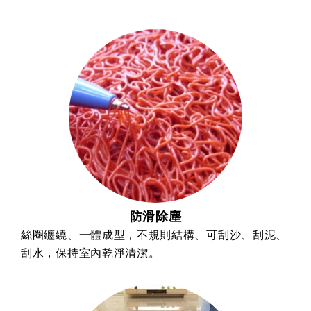
防滑除塵
絲圈纏繞、一體成型，不規則結構、可刮沙、刮泥、
刮水，保持室內乾淨清潔。