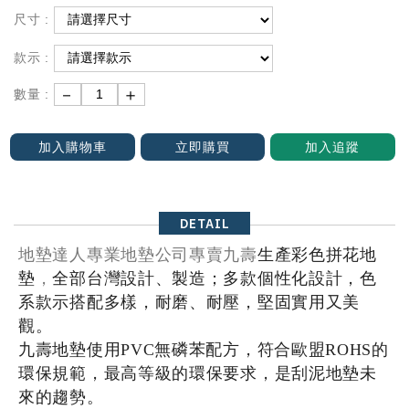
尺寸 :
款示 :
－
＋
數量 :
加入購物車
立即購買
加入追蹤
DETAIL
地墊達人專業地墊公司專賣九壽
生產彩色拼花地
墊
，
全部台灣設計、製造；多款個性化設計，色
系款示搭配多樣，耐磨、耐壓，堅固實用又美
觀。
九壽地墊
使用
PVC
無磷苯配方
，符合歐盟ROHS的
環保規範，最高等級的環保要求，是刮泥地墊未
來的趨勢。