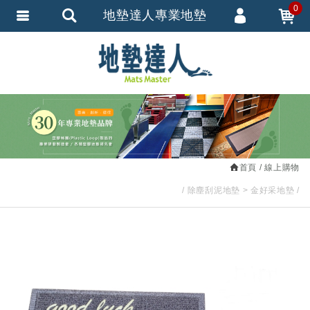
0
地墊達人專業地墊
會員登入
繁體中文
會員註冊
忘記密碼
訂單查詢
追蹤清單
首頁
線上購物
匯款通知
除塵刮泥地墊
金好采地墊