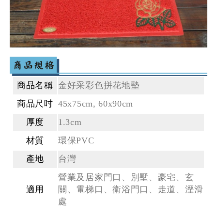
商品名稱
金好采彩色拼花地墊
商品尺吋
45x75cm, 60x90cm
厚度
1.3cm
材質
環保PVC
產地
台灣
營業及居家門口、別墅、豪宅、玄
適用
關、電梯口、衛浴門口、走道、溼滑
處