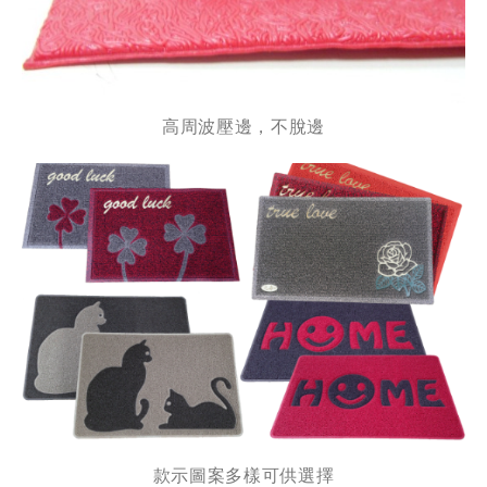
高周波壓邊，不脫邊
款示圖案多樣可供選擇