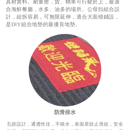
真材實料。耐重壓，貨、轎車可行駛於上，最適
合海鮮餐廳，水多、油多的場所。公母扣組合設
計，組拆容易，可無限延伸，適合大面積鋪設，
是DIY組合地墊的最優良地墊。
防滑排水
孔狀設計，通透性佳，不積水，表面星狀止滑紋，安全