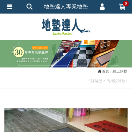
0
地墊達人專業地墊
會員登入
繁體中文
會員註冊
忘記密碼
訂單查詢
追蹤清單
首頁
線上購物
匯款通知
訂製型
商標設計墊