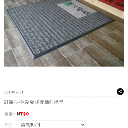
ZZ180201H
訂製型-休斯頓隔壢舖商標墊
NT$
0
定價 :
尺寸 :